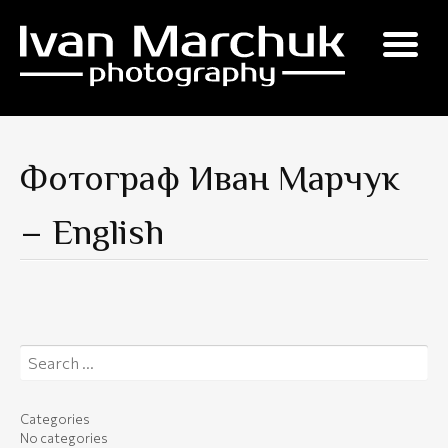
Skip
to
content
Фотограф Иван Марчук
– English
Search
for:
Categories
No categories