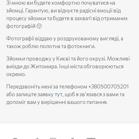
Зі мною ви будете комфортно почуватися на
зйомці. Гарантую, ви відчуєте радісні емоції від
процесу зйомки та будете в захваті від отриманих
фотографій 🙂
Фотографії віддаю у роздрукованому вигляді, а
також роблю полотна та фотокниги.
Зйомки проводжу у Києві та його окрузі. Можливі
виїзди до Житомира. Інші міста обговорюються
окремо.
Передзвоніть мені за телефоном +380500705201
або залиште заявку
тут
, щоб я зв’язався з вами та
допоміг вам у вирішенні вашого питання.