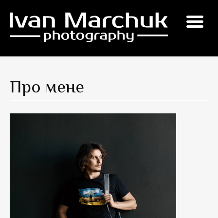
Перейти
до
вмісту
Про мене