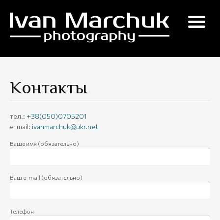
Skip
to
content
Контакты
тел.:
+38(050)0705201
e-mail:
ivanmarchuk@ukr.net
Ваше имя (обязательно)
Ваш e-mail (обязательно)
Телефон